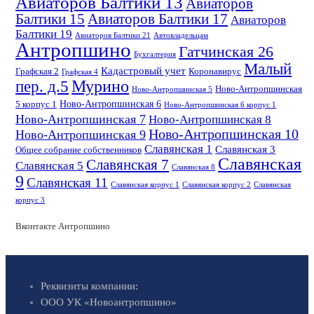
Авиаторов Балтики 13
Авиаторов
Балтики 15
Авиаторов Балтики 17
Авиаторов
Балтики 19
Авиаторов Балтики 21
Автовладельцам
Антропшино
Гатчинская 26
Бухгалтерия
Малый
Кадастровый учет
Графская 2
Коронавирус
Графская 4
пер. д.5
Мурино
Ново-Антропшинская
Ново-Антропшинская 5
Ново-Антропшинская 6
5 корпус 1
Ново-Антропшинская 6 корпус 1
Ново-Антропшинская 7
Ново-Антропшинская 8
Ново-Антропшинская 10
Ново-Антропшинская 9
Славянская 1
Славянская 3
Общее собрание собственников
Славянская
Славянская 7
Славянская 5
Славянская 8
9
Славянская 11
Славянская корпус 1
Славянская корпус 2
Славянская
корпус 3
Вконтакте Антропшино
Реквизиты компании:
ООО УК «Новоантропшино»