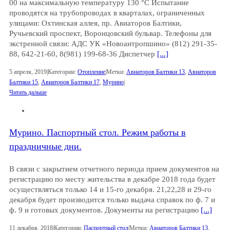
00 на максимальную температуру 130 °C Испытание
проводятся на трубопроводах в кварталах, ограниченных
улицами: Охтинская аллея, пр. Авиаторов Балтики,
Ручьевский проспект, Воронцовский бульвар. Телефоны для
экстренной связи: АДС УК «Новоантропшино» (812) 291-35-
88, 642-21-60, 8(981) 199-68-36 Диспетчер
[...]
5 апреля, 2019
|
Категории:
Отопление
|
Метки:
Авиаторов Балтики 13
,
Авиаторов
Балтики 15
,
Авиаторов Балтики 17
,
Мурино
|
Читать дальше
Мурино. Паспортный стол. Режим работы в
праздничные дни.
В связи с закрытием отчетного периода прием документов на
регистрацию по месту жительства в декабре 2018 года будет
осуществляться только 14 и 15-го декабря. 21,22,28 и 29-го
декабря будет производится только выдача справок по ф. 7 и
ф. 9 и готовых документов. Документы на регистрацию
[...]
11 декабря, 2018
|
Категории:
Паспортный стол
|
Метки:
Авиаторов Балтики 13
,