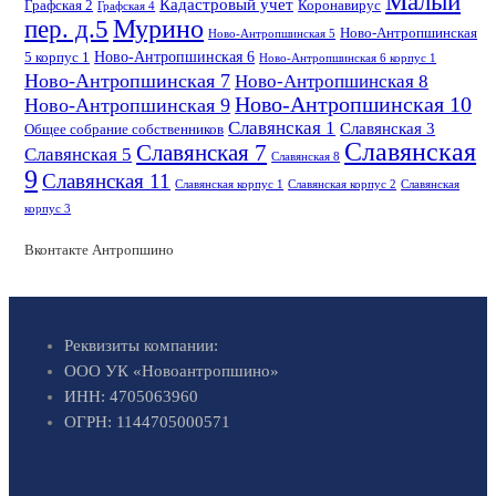
Малый
Кадастровый учет
Графская 2
Коронавирус
Графская 4
пер. д.5
Мурино
Ново-Антропшинская
Ново-Антропшинская 5
Ново-Антропшинская 6
5 корпус 1
Ново-Антропшинская 6 корпус 1
Ново-Антропшинская 7
Ново-Антропшинская 8
Ново-Антропшинская 10
Ново-Антропшинская 9
Славянская 1
Славянская 3
Общее собрание собственников
Славянская
Славянская 7
Славянская 5
Славянская 8
9
Славянская 11
Славянская корпус 1
Славянская корпус 2
Славянская
корпус 3
Вконтакте Антропшино
Реквизиты компании:
ООО УК «Новоантропшино»
ИНН: 4705063960
ОГРН: 1144705000571