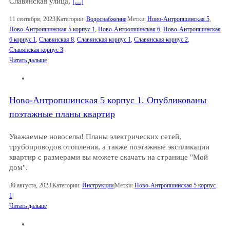
Славянская улица,
[...]
11 сентября, 2023
|
Категории:
Водоснабжение
|
Метки:
Ново-Антропшинская 5
,
Ново-Антропшинская 5 корпус 1
,
Ново-Антропшинская 6
,
Ново-Антропшинская
6 корпус 1
,
Славянская 8
,
Славянская корпус 1
,
Славянская корпус 2
,
Славянская корпус 3
|
Читать дальше
Ново-Антропшинская 5 корпус 1. Опубликованы
поэтажные планы квартир
Уважаемые новоселы! Планы электрических сетей,
трубопроводов отопления, а также поэтажные экспликации
квартир с размерами вы можете скачать на странице "Мой
дом".
30 августа, 2023
|
Категории:
Инструкции
|
Метки:
Ново-Антропшинская 5 корпус
1
|
Читать дальше