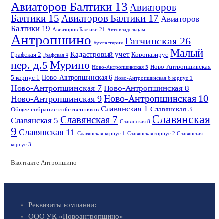
Авиаторов Балтики 13
Авиаторов
Балтики 15
Авиаторов Балтики 17
Авиаторов
Балтики 19
Авиаторов Балтики 21
Автовладельцам
Антропшино
Гатчинская 26
Бухгалтерия
Малый
Кадастровый учет
Графская 2
Коронавирус
Графская 4
пер. д.5
Мурино
Ново-Антропшинская
Ново-Антропшинская 5
Ново-Антропшинская 6
5 корпус 1
Ново-Антропшинская 6 корпус 1
Ново-Антропшинская 7
Ново-Антропшинская 8
Ново-Антропшинская 10
Ново-Антропшинская 9
Славянская 1
Славянская 3
Общее собрание собственников
Славянская
Славянская 7
Славянская 5
Славянская 8
9
Славянская 11
Славянская корпус 1
Славянская корпус 2
Славянская
корпус 3
Вконтакте Антропшино
Реквизиты компании:
ООО УК «Новоантропшино»