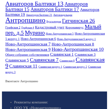
Авиаторов Балтики 13
Авиаторов
Балтики 15
Авиаторов Балтики 17
Авиаторов
Балтики 19
Авиаторов Балтики 21
Автовладельцам
Антропшино
Гатчинская 26
Бухгалтерия
Малый
Кадастровый учет
Графская 2
Коронавирус
Графская 4
пер. д.5
Мурино
Ново-Антропшинская
Ново-Антропшинская 5
Ново-Антропшинская 6
5 корпус 1
Ново-Антропшинская 6 корпус 1
Ново-Антропшинская 7
Ново-Антропшинская 8
Ново-Антропшинская 10
Ново-Антропшинская 9
Славянская 1
Славянская 3
Общее собрание собственников
Славянская
Славянская 7
Славянская 5
Славянская 8
9
Славянская 11
Славянская корпус 1
Славянская корпус 2
Славянская
корпус 3
Вконтакте Антропшино
Реквизиты компании:
ООО УК «Новоантропшино»