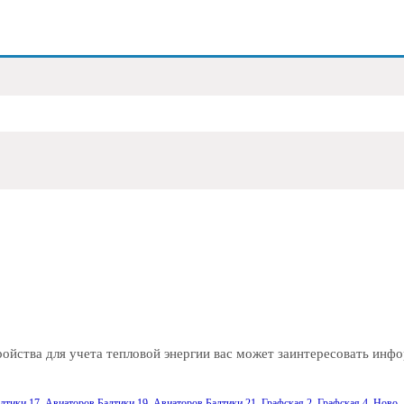
ойства для учета тепловой энергии вас может заинтересовать инф
лтики 17
,
Авиаторов Балтики 19
,
Авиаторов Балтики 21
,
Графская 2
,
Графская 4
,
Ново-