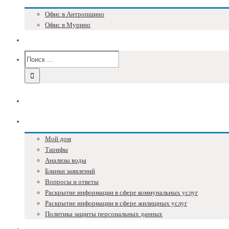
Офис в Антропшино
Офис в Мурино
Версия для слабовидящих
Главная
Собственникам
Мой дом
Тарифы
Анализы воды
Бланки заявлений
Вопросы и ответы
Раскрытие информации в сфере коммунальных услуг
Раскрытие информации в сфере жилищных услуг
Политика защиты персональных данных