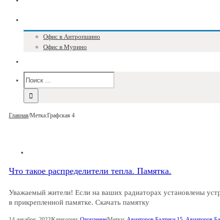
Блог
Адреса и телефоны
Офис в Антропшино
Офис в Мурино
Версия для слабовидящих
Главная
/
Метка:
Графская 4
Что такое распределители тепла. Памятка.
Уважаемый жители! Если на ваших радиаторах установлены устр
в прикрепленной памятке. Скачать памятку
14 декабря, 2022
|
Категории:
Отопление
|
Метки:
Авиаторов Балтики 15
,
Авиаторов Ба