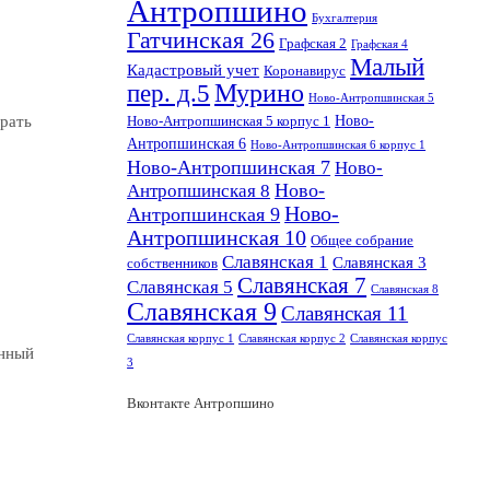
Антропшино
Бухгалтерия
Гатчинская 26
Графская 2
Графская 4
Малый
Кадастровый учет
Коронавирус
пер. д.5
Мурино
Ново-Антропшинская 5
Ново-
брать
Ново-Антропшинская 5 корпус 1
Антропшинская 6
Ново-Антропшинская 6 корпус 1
Ново-Антропшинская 7
Ново-
Ново-
Антропшинская 8
Ново-
Антропшинская 9
Антропшинская 10
Общее собрание
Славянская 1
Славянская 3
собственников
Славянская 7
Славянская 5
Славянская 8
Славянская 9
Славянская 11
Славянская корпус 1
Славянская корпус 2
Славянская корпус
анный
3
Вконтакте Антропшино