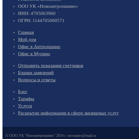
ООО УК «Новоантропшино»
ИНН: 4705063960
ОГРН: 1144705000571
Главная
Мой дом
Офис в Антропшино
Офис в Мурино
Отправить показания счетчиков
Бланки заявлений
Вопросы и ответы
Блог
Тарифы
Услуги
Раскрытие информации в сфере жилищных услуг
© ООО УК "Новоантропшино" 2016 г. novoantro@mail.ru