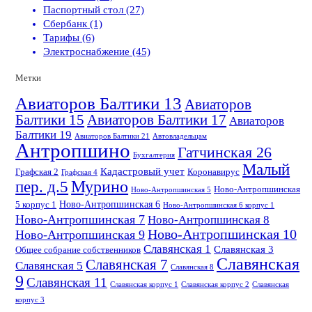
Паспортный стол (27)
Сбербанк (1)
Тарифы (6)
Электроснабжение (45)
Метки
Авиаторов Балтики 13
Авиаторов
Балтики 15
Авиаторов Балтики 17
Авиаторов
Балтики 19
Авиаторов Балтики 21
Автовладельцам
Антропшино
Гатчинская 26
Бухгалтерия
Малый
Кадастровый учет
Графская 2
Коронавирус
Графская 4
пер. д.5
Мурино
Ново-Антропшинская
Ново-Антропшинская 5
Ново-Антропшинская 6
5 корпус 1
Ново-Антропшинская 6 корпус 1
Ново-Антропшинская 7
Ново-Антропшинская 8
Ново-Антропшинская 10
Ново-Антропшинская 9
Славянская 1
Славянская 3
Общее собрание собственников
Славянская
Славянская 7
Славянская 5
Славянская 8
9
Славянская 11
Славянская корпус 1
Славянская корпус 2
Славянская
корпус 3