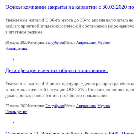
Офисы компании закрыты на карантин с 30.03.2020 по 
Уважаемые жители! С 30-го марта до 30-го апреля включитель
неблагоприятной эпидемиологической обстановкой (коронавиру
в штатном режиме.
30 марта, 2020
|
Категории:
Без рубрики
|
Метки:
Антропшино
,
Мурино
|
Читать дальше
Дезинфекция в местах общего пользования.
Уважаемые жители! В целях предупреждения распространения к
эпидемиологической ситуации ООО УК «Новоантропшино» пров
домофонных панелей в местах общего пользования.
27 марта, 2020
|
Категории:
Без рубрики
|
Метки:
Антропшино
,
Мурино
|
Читать дальше
Славянская 11. Земляные работы 25 марта с 9:00. Прос