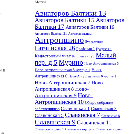
Метки
Авиаторов Балтики 13
ь
Авиаторов Балтики 15
Авиаторов
Балтики 17
Авиаторов Балтики 19
Авиаторов Балтики 21
Автовладельцам
Антропшино
Бухгалтерия
Гатчинская 26
Графская 2
Графская 4
Малый
Кадастровый учет
Коронавирус
пер. д.5
Мурино
Ново-Антропшинская 5
Ново-
м в
Ново-Антропшинская 5 корпус 1
Антропшинская 6
Ново-Антропшинская 6 корпус 1
Ново-Антропшинская 7
Ново-
Ново-
Антропшинская 8
Ново-
Антропшинская 9
Антропшинская 10
Общее собрание
Славянская 1
Славянская 3
собственников
Славянская 7
Славянская 5
Славянская 8
Славянская 9
Славянская 11
Славянская корпус 1
Славянская корпус 2
Славянская корпус
ой