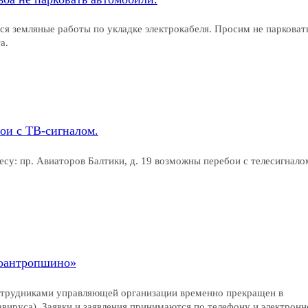
ься земляные работы по укладке электрокабеля. Просим не парковат
а.
бои с ТВ-сигналом.
ресу: пр. Авиаторов Балтики, д. 19 возможны перебои с телесигнало
воантропшино»
сотрудниками управляющей организации временно прекращен в
вируса). Заявки и заявления принимаются по телефону и электронн