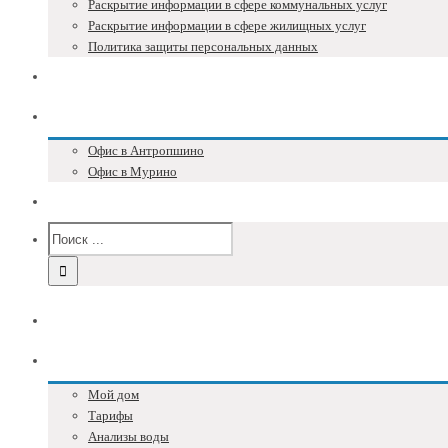
Раскрытие информации в сфере коммунальных услуг
Раскрытие информации в сфере жилищных услуг
Политика защиты персональных данных
Блог
Адреса и телефоны
Офис в Антропшино
Офис в Мурино
Версия для слабовидящих
Главная
Собственникам
Мой дом
Тарифы
Анализы воды