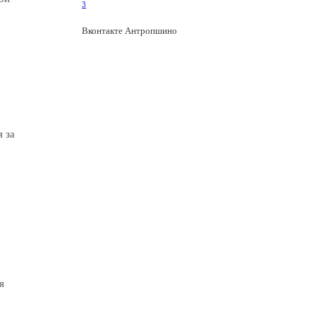
3
Вконтакте Антропшино
я за
я