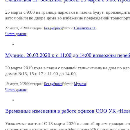
25 марта с 9:00 на границе парковки и газона будут производит
автомобили во дворе дома во избежание повреждений транспорт
22 марта, 2020
|
Категории:
Без рубрики
|
Метки:
Славянская 11
|
Читать дальше
Мурино. 20.03.2020 г. с 11:00 до 14:00 возможны пере
20 марта 2019 года в связи с подачей теле-сигнала на дом по ад
домах №13, 15 и 17 с 11-00 до 14-00.
19 марта, 2020
|
Категории:
Без рубрики
|
Метки:
Мурино
|
Читать дальше
Временные изменения в работе офисов ООО УК «Но
Уважаемые жители! С 18 марта 2020 г. личный прием граждан 
соответствии с рекомендациями Минздрава РФ (эпидемия корона