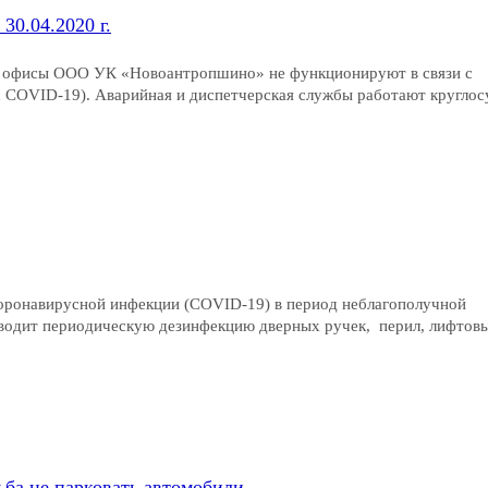
30.04.2020 г.
но офисы ООО УК «Новоантропшино» не функционируют в связи с
с COVID-19). Аварийная и диспетчерская службы работают кругло
оронавирусной инфекции (COVID-19) в период неблагополучной
одит периодическую дезинфекцию дверных ручек, перил, лифтов
ьба не парковать автомобили.