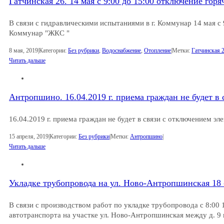
Гатчинская 26. 14 мая с 9:00 до 15:00 отключение гор
В связи с гидравлическими испытаниями в г. Коммунар 14 мая с
Коммунар "ЖКС "
8 мая, 2019
|
Категории:
Без рубрики
,
Водоснабжение
,
Отопление
|
Метки:
Гатчинская 
Читать дальше
Антропшино. 16.04.2019 г. приема граждан не будет в
16.04.2019 г. приема граждан не будет в связи с отключением эл
15 апреля, 2019
|
Категории:
Без рубрики
|
Метки:
Антропшино
|
Читать дальше
Укладке трубопровода на ул. Ново-Антропшинская 18 -
В связи с производством работ по укладке трубопровода с 8:00 
автотранспорта на участке ул. Ново-Антропшинская между д. 9 