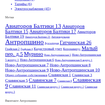
Тарифы (6)
Электроснабжение (45)
Метки
Авиаторов Балтики 13
Авиаторов
Балтики 15
Авиаторов Балтики 17
Авиаторов
Балтики 19
Авиаторов Балтики 21
Автовладельцам
Антропшино
Гатчинская 26
Бухгалтерия
Малый
Кадастровый учет
Графская 2
Коронавирус
Графская 4
пер. д.5
Мурино
Ново-Антропшинская
Ново-Антропшинская 5
Ново-Антропшинская 6
5 корпус 1
Ново-Антропшинская 6 корпус 1
Ново-Антропшинская 7
Ново-Антропшинская 8
Ново-Антропшинская 10
Ново-Антропшинская 9
Славянская 1
Славянская 3
Общее собрание собственников
Славянская
Славянская 7
Славянская 5
Славянская 8
9
Славянская 11
Славянская корпус 1
Славянская корпус 2
Славянская
корпус 3
Вконтакте Антропшино