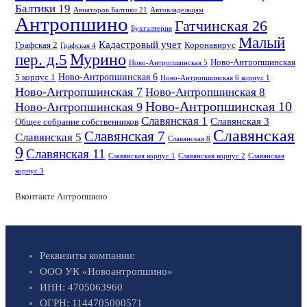
Балтики 19
Авиаторов Балтики 21
Автовладельцам
Антропшино
Гатчинская 26
Бухгалтерия
Малый
Кадастровый учет
Графская 2
Коронавирус
Графская 4
пер. д.5
Мурино
Ново-Антропшинская
Ново-Антропшинская 5
Ново-Антропшинская 6
5 корпус 1
Ново-Антропшинская 6 корпус 1
Ново-Антропшинская 7
Ново-Антропшинская 8
Ново-Антропшинская 10
Ново-Антропшинская 9
Славянская 1
Славянская 3
Общее собрание собственников
Славянская
Славянская 7
Славянская 5
Славянская 8
9
Славянская 11
Славянская корпус 1
Славянская корпус 2
Славянская
корпус 3
Вконтакте Антропшино
Реквизиты компании:
ООО УК «Новоантропшино»
ИНН: 4705063960
ОГРН: 1144705000571