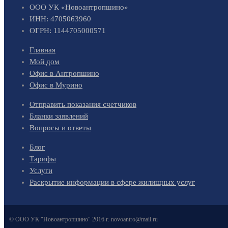
ООО УК «Новоантропшино»
ИНН: 4705063960
ОГРН: 1144705000571
Главная
Мой дом
Офис в Антропшино
Офис в Мурино
Отправить показания счетчиков
Бланки заявлений
Вопросы и ответы
Блог
Тарифы
Услуги
Раскрытие информации в сфере жилищных услуг
© ООО УК "Новоантропшино" 2016 г. novoantro@mail.ru