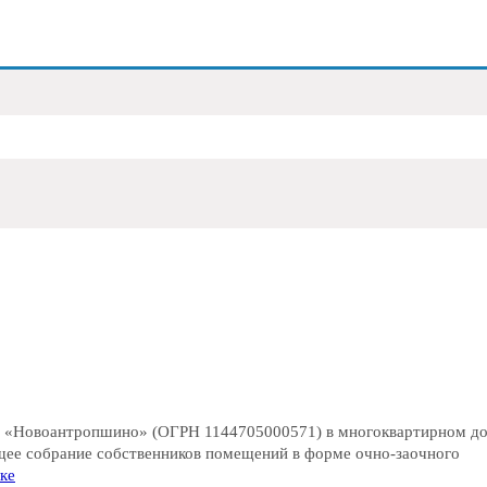
я «Новоантропшино» (ОГРН 1144705000571) в многоквартирном д
щее собрание собственников помещений в форме очно-заочного
ке