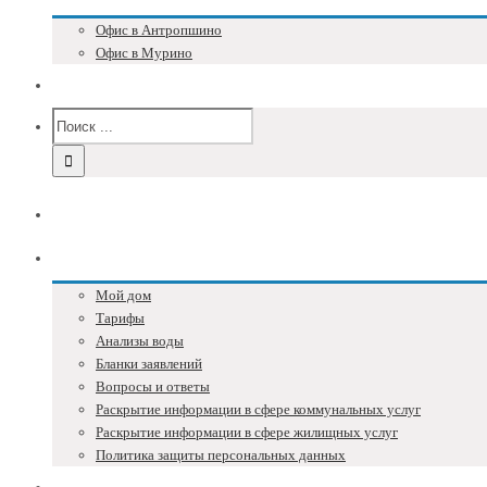
Офис в Антропшино
Офис в Мурино
Версия для слабовидящих
Главная
Собственникам
Мой дом
Тарифы
Анализы воды
Бланки заявлений
Вопросы и ответы
Раскрытие информации в сфере коммунальных услуг
Раскрытие информации в сфере жилищных услуг
Политика защиты персональных данных