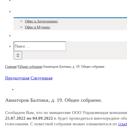
Блог
Адреса и телефоны
Офис в Антропшино
Офис в Мурино
Версия для слабовидящих
Главная
/
/
Общие собрания
/
Авиаторов Балтики, д. 19. Общее собрание.
Предыдущая
Следующая
Авиаторов Балтики, д. 19. Общее собрание.
Сообщаем Вам, что по инициативе ООО Управляющая компани
25.07.2022 по 04.09.2022 г.
будет проводиться внеочередное об
голосования. С повесткой собрания можно ознакомиться по
ссыл