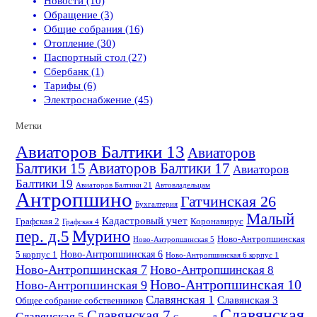
Новости (10)
Обращение (3)
Общие собрания (16)
Отопление (30)
Паспортный стол (27)
Сбербанк (1)
Тарифы (6)
Электроснабжение (45)
Метки
Авиаторов Балтики 13
Авиаторов
Балтики 15
Авиаторов Балтики 17
Авиаторов
Балтики 19
Авиаторов Балтики 21
Автовладельцам
Антропшино
Гатчинская 26
Бухгалтерия
Малый
Кадастровый учет
Графская 2
Коронавирус
Графская 4
пер. д.5
Мурино
Ново-Антропшинская
Ново-Антропшинская 5
Ново-Антропшинская 6
5 корпус 1
Ново-Антропшинская 6 корпус 1
Ново-Антропшинская 7
Ново-Антропшинская 8
Ново-Антропшинская 10
Ново-Антропшинская 9
Славянская 1
Славянская 3
Общее собрание собственников
Славянская
Славянская 7
Славянская 5