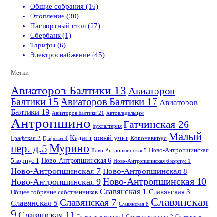
Общие собрания (16)
Отопление (30)
Паспортный стол (27)
Сбербанк (1)
Тарифы (6)
Электроснабжение (45)
Метки
Авиаторов Балтики 13
Авиаторов
Балтики 15
Авиаторов Балтики 17
Авиаторов
Балтики 19
Авиаторов Балтики 21
Автовладельцам
Антропшино
Гатчинская 26
Бухгалтерия
Малый
Кадастровый учет
Графская 2
Коронавирус
Графская 4
пер. д.5
Мурино
Ново-Антропшинская
Ново-Антропшинская 5
Ново-Антропшинская 6
5 корпус 1
Ново-Антропшинская 6 корпус 1
Ново-Антропшинская 7
Ново-Антропшинская 8
Ново-Антропшинская 10
Ново-Антропшинская 9
Славянская 1
Славянская 3
Общее собрание собственников
Славянская
Славянская 7
Славянская 5
Славянская 8
9
Славянская 11
Славянская корпус 1
Славянская корпус 2
Славянская