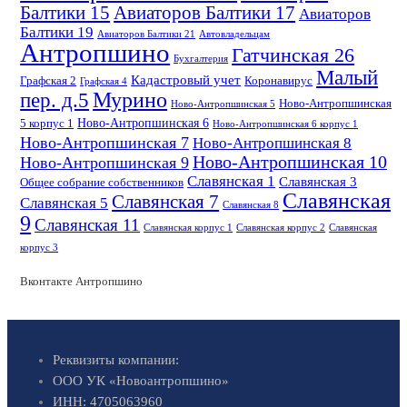
Балтики 15
Авиаторов Балтики 17
Авиаторов
Балтики 19
Авиаторов Балтики 21
Автовладельцам
Антропшино
Гатчинская 26
Бухгалтерия
Малый
Кадастровый учет
Графская 2
Коронавирус
Графская 4
пер. д.5
Мурино
Ново-Антропшинская
Ново-Антропшинская 5
Ново-Антропшинская 6
5 корпус 1
Ново-Антропшинская 6 корпус 1
Ново-Антропшинская 7
Ново-Антропшинская 8
Ново-Антропшинская 10
Ново-Антропшинская 9
Славянская 1
Славянская 3
Общее собрание собственников
Славянская
Славянская 7
Славянская 5
Славянская 8
9
Славянская 11
Славянская корпус 1
Славянская корпус 2
Славянская
корпус 3
Вконтакте Антропшино
Реквизиты компании:
ООО УК «Новоантропшино»
ИНН: 4705063960