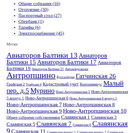
Общие собрания (16)
Отопление (30)
Паспортный стол (27)
Сбербанк (1)
Тарифы (6)
Электроснабжение (45)
Метки
Авиаторов Балтики 13
Авиаторов
Балтики 15
Авиаторов Балтики 17
Авиаторов
Балтики 19
Авиаторов Балтики 21
Автовладельцам
Антропшино
Гатчинская 26
Бухгалтерия
Малый
Кадастровый учет
Графская 2
Коронавирус
Графская 4
пер. д.5
Мурино
Ново-Антропшинская
Ново-Антропшинская 5
Ново-Антропшинская 6
5 корпус 1
Ново-Антропшинская 6 корпус 1
Ново-Антропшинская 7
Ново-Антропшинская 8
Ново-Антропшинская 10
Ново-Антропшинская 9
Славянская 1
Славянская 3
Общее собрание собственников
Славянская
Славянская 7
Славянская 5
Славянская 8
9
Славянская 11
Славянская корпус 1
Славянская корпус 2
Славянская