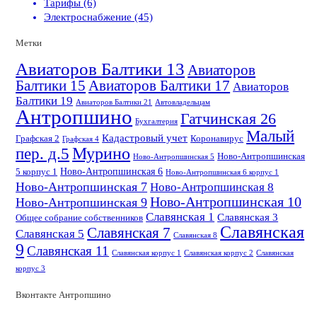
Тарифы (6)
Электроснабжение (45)
Метки
Авиаторов Балтики 13
Авиаторов
Балтики 15
Авиаторов Балтики 17
Авиаторов
Балтики 19
Авиаторов Балтики 21
Автовладельцам
Антропшино
Гатчинская 26
Бухгалтерия
Малый
Кадастровый учет
Графская 2
Коронавирус
Графская 4
пер. д.5
Мурино
Ново-Антропшинская
Ново-Антропшинская 5
Ново-Антропшинская 6
5 корпус 1
Ново-Антропшинская 6 корпус 1
Ново-Антропшинская 7
Ново-Антропшинская 8
Ново-Антропшинская 10
Ново-Антропшинская 9
Славянская 1
Славянская 3
Общее собрание собственников
Славянская
Славянская 7
Славянская 5
Славянская 8
9
Славянская 11
Славянская корпус 1
Славянская корпус 2
Славянская
корпус 3
Вконтакте Антропшино