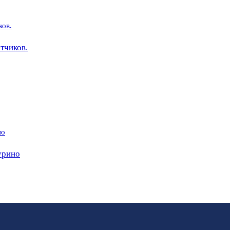
тчиков.
урино