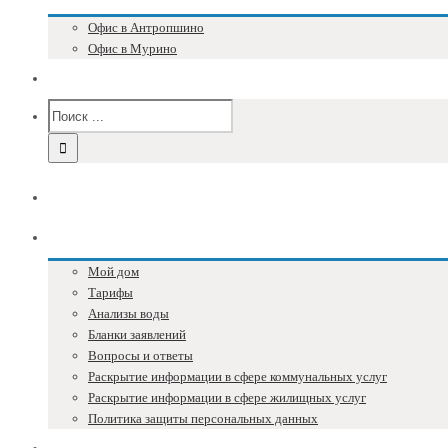
Офис в Антропшино
Офис в Мурино
Версия для слабовидящих
Главная
Собственникам
Мой дом
Тарифы
Анализы воды
Бланки заявлений
Вопросы и ответы
Раскрытие информации в сфере коммунальных услуг
Раскрытие информации в сфере жилищных услуг
Политика защиты персональных данных