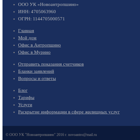
ООО УК «Новоантропшино»
ИНН: 4705063960
ОГРН: 1144705000571
Главная
Мой дом
Офис в Антропшино
Офис в Мурино
Отправить показания счетчиков
Бланки заявлений
Вопросы и ответы
Блог
Тарифы
Услуги
Раскрытие информации в сфере жилищных услуг
© ООО УК "Новоантропшино" 2016 г. novoantro@mail.ru