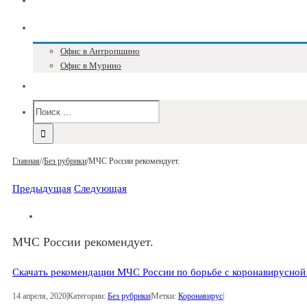
Блог
Адреса и телефоны
Офис в Антропшино
Офис в Мурино
Версия для слабовидящих
Главная
/
/
Без рубрики
/
МЧС России рекомендует.
Предыдущая
Следующая
МЧС России рекомендует.
Скачать рекомендации МЧС России по борьбе с коронавирусной
14 апреля, 2020
|
Категории:
Без рубрики
|
Метки:
Коронавирус
|