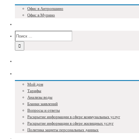
Офис в Антропшино
Офис в Мурино
Версия для слабовидящих
Главная
Собственникам
Мой дом
Тарифы
Анализы воды
Бланки заявлений
Вопросы и ответы
Раскрытие информации в сфере коммунальных услуг
Раскрытие информации в сфере жилищных услуг
Политика защиты персональных данных