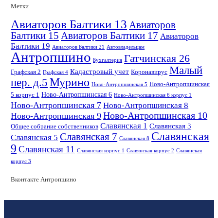
Метки
Авиаторов Балтики 13
Авиаторов
Балтики 15
Авиаторов Балтики 17
Авиаторов
Балтики 19
Авиаторов Балтики 21
Автовладельцам
Антропшино
Гатчинская 26
Бухгалтерия
Малый
Кадастровый учет
Графская 2
Коронавирус
Графская 4
пер. д.5
Мурино
Ново-Антропшинская
Ново-Антропшинская 5
Ново-Антропшинская 6
5 корпус 1
Ново-Антропшинская 6 корпус 1
Ново-Антропшинская 7
Ново-Антропшинская 8
Ново-Антропшинская 10
Ново-Антропшинская 9
Славянская 1
Славянская 3
Общее собрание собственников
Славянская
Славянская 7
Славянская 5
Славянская 8
9
Славянская 11
Славянская корпус 1
Славянская корпус 2
Славянская
корпус 3
Вконтакте Антропшино