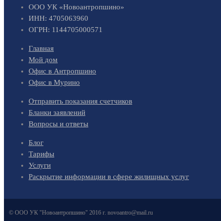
ООО УК «Новоантропшино»
ИНН: 4705063960
ОГРН: 1144705000571
Главная
Мой дом
Офис в Антропшино
Офис в Мурино
Отправить показания счетчиков
Бланки заявлений
Вопросы и ответы
Блог
Тарифы
Услуги
Раскрытие информации в сфере жилищных услуг
© ООО УК "Новоантропшино" 2016 г. novoantro@mail.ru