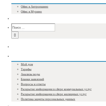
Офис в Антропшино
Офис в Мурино
Версия для слабовидящих
Главная
Собственникам
Мой дом
Тарифы
Анализы воды
Бланки заявлений
Вопросы и ответы
Раскрытие информации в сфере коммунальных услуг
Раскрытие информации в сфере жилищных услуг
Политика защиты персональных данных