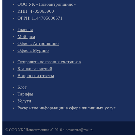
ООО УК «Новоантропшино»
ИНН: 4705063960
ОГРН: 1144705000571
Главная
Мой дом
Офис в Антропшино
Офис в Мурино
Отправить показания счетчиков
Бланки заявлений
Вопросы и ответы
Блог
Тарифы
Услуги
Раскрытие информации в сфере жилищных услуг
© ООО УК "Новоантропшино" 2016 г. novoantro@mail.ru