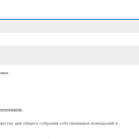
ников.
венников.
повестке дня общего собрания собственников помещений в