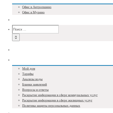
Офис в Антропшино
Офис в Мурино
Версия для слабовидящих
Главная
Собственникам
Мой дом
Тарифы
Анализы воды
Бланки заявлений
Вопросы и ответы
Раскрытие информации в сфере коммунальных услуг
Раскрытие информации в сфере жилищных услуг
Политика защиты персональных данных