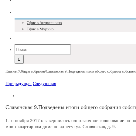
Блог
Адреса и телефоны
Офис в Антропшино
Офис в Мурино
Версия для слабовидящих
Главная
/
/
Общие собрания
/
Славянская 9.Подведены итоги общего собрания собствен
Предыдущая
Следующая
Славянская 9.Подведены итоги общего собрания собст
1-го ноября 2017 г. завершилось очно-заочное голосование по 
многоквартирном доме по адресу: ул. Славянская, д. 9.