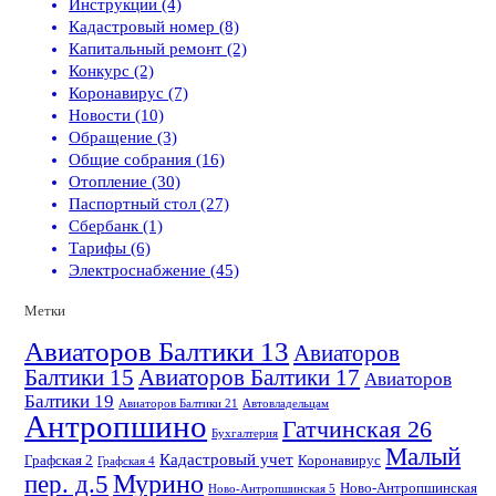
Инструкции (4)
Кадастровый номер (8)
Капитальный ремонт (2)
Конкурс (2)
Коронавирус (7)
Новости (10)
Обращение (3)
Общие собрания (16)
Отопление (30)
Паспортный стол (27)
Сбербанк (1)
Тарифы (6)
Электроснабжение (45)
Метки
Авиаторов Балтики 13
Авиаторов
Балтики 15
Авиаторов Балтики 17
Авиаторов
Балтики 19
Авиаторов Балтики 21
Автовладельцам
Антропшино
Гатчинская 26
Бухгалтерия
Малый
Кадастровый учет
Графская 2
Коронавирус
Графская 4
пер. д.5
Мурино
Ново-Антропшинская
Ново-Антропшинская 5