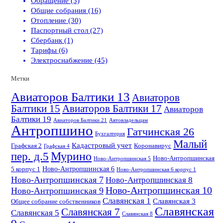
Обращение (3)
Общие собрания (16)
Отопление (30)
Паспортный стол (27)
Сбербанк (1)
Тарифы (6)
Электроснабжение (45)
Метки
Авиаторов Балтики 13
Авиаторов
Балтики 15
Авиаторов Балтики 17
Авиаторов
Балтики 19
Авиаторов Балтики 21
Автовладельцам
Антропшино
Гатчинская 26
Бухгалтерия
Малый
Кадастровый учет
Графская 2
Коронавирус
Графская 4
пер. д.5
Мурино
Ново-Антропшинская
Ново-Антропшинская 5
Ново-Антропшинская 6
5 корпус 1
Ново-Антропшинская 6 корпус 1
Ново-Антропшинская 7
Ново-Антропшинская 8
Ново-Антропшинская 10
Ново-Антропшинская 9
Славянская 1
Славянская 3
Общее собрание собственников
Славянская
Славянская 7
Славянская 5
Славянская 8