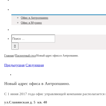
Блог
Адреса и телефоны
Офис в Антропшино
Офис в Мурино
Версия для слабовидящих
Главная
/
/
Паспортный стол
/
Новый адрес офиса в Антропшино.
Предыдущая
Следующая
Новый адрес офиса в Антропшино.
С 1 июня 2017 года офис управляющей компании располагается 
ул.Славянская д. 5 кв. 40