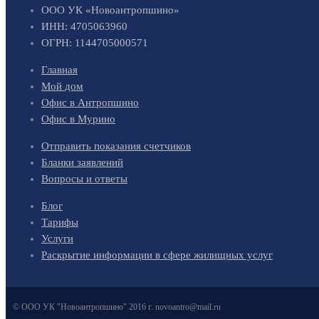
ООО УК «Новоантропшино»
ИНН: 4705063960
ОГРН: 1144705000571
Главная
Мой дом
Офис в Антропшино
Офис в Мурино
Отправить показания счетчиков
Бланки заявлений
Вопросы и ответы
Блог
Тарифы
Услуги
Раскрытие информации в сфере жилищных услуг
© ООО УК "Новоантропшино" 2016 г. novoantro@mail.ru