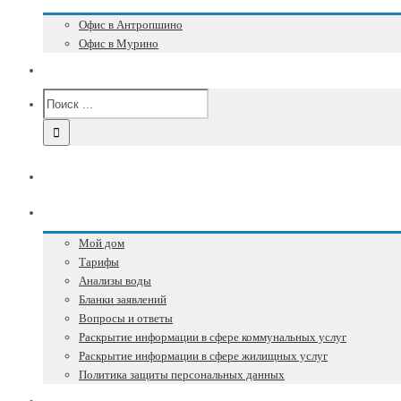
Офис в Антропшино
Офис в Мурино
Версия для слабовидящих
Главная
Собственникам
Мой дом
Тарифы
Анализы воды
Бланки заявлений
Вопросы и ответы
Раскрытие информации в сфере коммунальных услуг
Раскрытие информации в сфере жилищных услуг
Политика защиты персональных данных