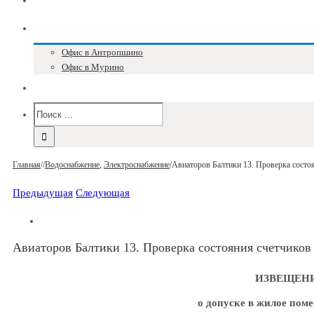
Блог
Адреса и телефоны
Офис в Антропшино
Офис в Мурино
Версия для слабовидящих
Главная
/
/
Водоснабжение
,
Электроснабжение
/
Авиаторов Балтики 13. Проверка состоя
Предыдущая
Следующая
Авиаторов Балтики 13. Проверка состояния счетчиков в
ИЗВЕЩЕН
о допуске в жилое пом