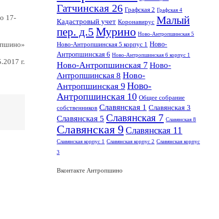
Гатчинская 26
Графская 2
Графская 4
о 17-
Малый
Кадастровый учет
Коронавирус
пер. д.5
Мурино
Ново-Антропшинская 5
Ново-
опшино»
Ново-Антропшинская 5 корпус 1
Антропшинская 6
Ново-Антропшинская 6 корпус 1
.2017 г.
Ново-Антропшинская 7
Ново-
Ново-
Антропшинская 8
Ново-
Антропшинская 9
Антропшинская 10
Общее собрание
Славянская 1
Славянская 3
собственников
Славянская 7
Славянская 5
Славянская 8
Славянская 9
Славянская 11
Славянская корпус 1
Славянская корпус 2
Славянская корпус
3
Вконтакте Антропшино