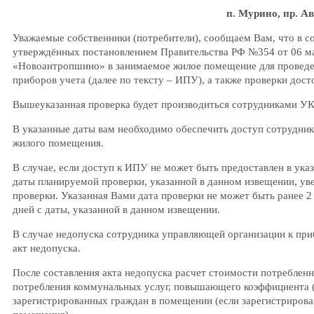
п. Мурино, пр. А
Уважаемые собственники (потребители), сообщаем Вам, что в со
утверждённых постановлением Правительства РФ №354 от 06 мая
«Новоантропшино» в занимаемое жилое помещение для проведе
приборов учета (далее по тексту – ИПУ), а также проверки дос
Вышеуказанная проверка будет производиться сотрудниками УК 
В указанные даты вам необходимо обеспечить доступ сотрудни
жилого помещения.
В случае, если доступ к ИПУ не может быть предоставлен в ука
даты планируемой проверки, указанной в данном извещении, у
проверки. Указанная Вами дата проверки не может быть ранее 2 
дней с даты, указанной в данном извещении.
В случае недопуска сотрудника управляющей организации к при
акт недопуска.
После составления акта недопуска расчет стоимости потреблен
потребления коммунальных услуг, повышающего коэффициента (в 
зарегистрированных граждан в помещении (если зарегистрирова