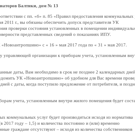
виаторов Балтики, дом № 13
ответствии с пп. «б» п. 85 «Правил предоставления коммунальных 
 2011 г., вы обязаны обеспечить допуск представителя УК
ния проверки состояния установленных в помещении индивидуаль
товерности представленных сведений о показаниях ИПУ.
«Новоантропшино» с « 16 » мая 2017 года по « 31 » мая 2017.
ку управляющей организации к приборам учета, установленным вну
занные даты, Вам необходимо в срок не позднее 2 календарных дне
ведомить УК «Новоантропшино» об удобном для Вас времени пров
дней с даты, когда поступило предложение от потребителя, и поздн
борам учета, установленным внутри жилого помещения будет сост
ных коммунальных услуг будет производиться исходя из норматива
2017 году – 1,5) и количества постоянно и (или) временно
нные граждане отсутствуют – исходя из количества собственников