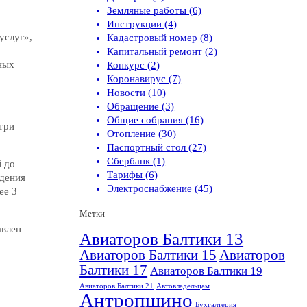
Земляные работы (6)
Инструкции (4)
услуг»,
Кадастровый номер (8)
Капитальный ремонт (2)
ных
Конкурс (2)
Коронавирус (7)
Новости (10)
Обращение (3)
Общие собрания (16)
три
Отопление (30)
Паспортный стол (27)
Сбербанк (1)
й до
Тарифы (6)
едения
Электроснабжение (45)
ее 3
Метки
авлен
Авиаторов Балтики 13
Авиаторов Балтики 15
Авиаторов
Балтики 17
Авиаторов Балтики 19
Авиаторов Балтики 21
Автовладельцам
Антропшино
Бухгалтерия