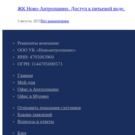
ЖК Ново-Антропшино. Доступ к питьевой воде.
3 августа, 2023
|
Нет комментариев
Реквизиты компании:
ООО УК «Новоантропшино»
ИНН: 4705063960
ОГРН: 1144705000571
Главная
Мой дом
Офис в Антропшино
Офис в Мурино
Отправить показания счетчиков
Бланки заявлений
Вопросы и ответы
Блог