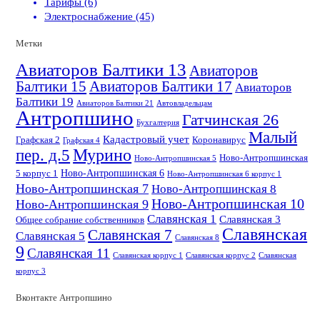
Тарифы (6)
Электроснабжение (45)
Метки
Авиаторов Балтики 13
Авиаторов
Балтики 15
Авиаторов Балтики 17
Авиаторов
Балтики 19
Авиаторов Балтики 21
Автовладельцам
Антропшино
Гатчинская 26
Бухгалтерия
Малый
Кадастровый учет
Графская 2
Коронавирус
Графская 4
пер. д.5
Мурино
Ново-Антропшинская
Ново-Антропшинская 5
Ново-Антропшинская 6
5 корпус 1
Ново-Антропшинская 6 корпус 1
Ново-Антропшинская 7
Ново-Антропшинская 8
Ново-Антропшинская 10
Ново-Антропшинская 9
Славянская 1
Славянская 3
Общее собрание собственников
Славянская
Славянская 7
Славянская 5
Славянская 8
9
Славянская 11
Славянская корпус 1
Славянская корпус 2
Славянская
корпус 3
Вконтакте Антропшино