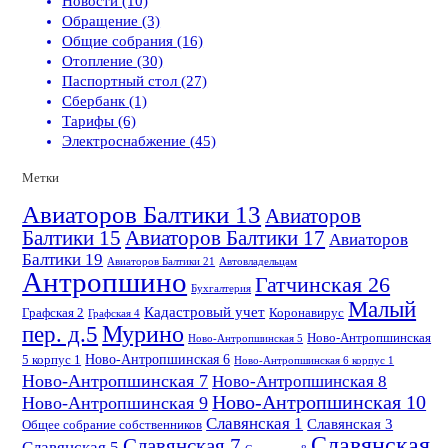
Новости (10)
Обращение (3)
Общие собрания (16)
Отопление (30)
Паспортный стол (27)
Сбербанк (1)
Тарифы (6)
Электроснабжение (45)
Метки
Авиаторов Балтики 13
Авиаторов
Балтики 15
Авиаторов Балтики 17
Авиаторов
Балтики 19
Авиаторов Балтики 21
Автовладельцам
Антропшино
Гатчинская 26
Бухгалтерия
Малый
Кадастровый учет
Графская 2
Коронавирус
Графская 4
пер. д.5
Мурино
Ново-Антропшинская
Ново-Антропшинская 5
Ново-Антропшинская 6
5 корпус 1
Ново-Антропшинская 6 корпус 1
Ново-Антропшинская 7
Ново-Антропшинская 8
Ново-Антропшинская 10
Ново-Антропшинская 9
Славянская 1
Славянская 3
Общее собрание собственников
Славянская
Славянская 7
Славянская 5