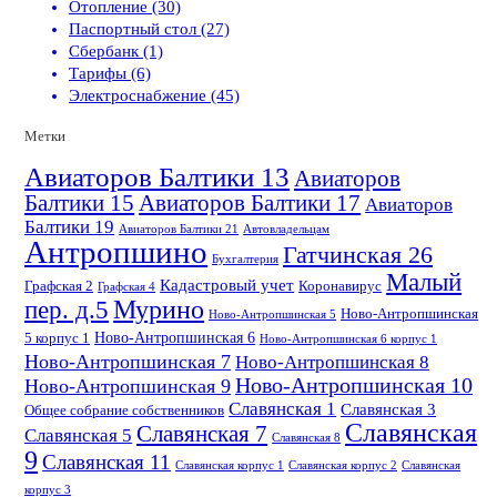
Отопление (30)
Паспортный стол (27)
Сбербанк (1)
Тарифы (6)
Электроснабжение (45)
Метки
Авиаторов Балтики 13
Авиаторов
Балтики 15
Авиаторов Балтики 17
Авиаторов
Балтики 19
Авиаторов Балтики 21
Автовладельцам
Антропшино
Гатчинская 26
Бухгалтерия
Малый
Кадастровый учет
Графская 2
Коронавирус
Графская 4
пер. д.5
Мурино
Ново-Антропшинская
Ново-Антропшинская 5
Ново-Антропшинская 6
5 корпус 1
Ново-Антропшинская 6 корпус 1
Ново-Антропшинская 7
Ново-Антропшинская 8
Ново-Антропшинская 10
Ново-Антропшинская 9
Славянская 1
Славянская 3
Общее собрание собственников
Славянская
Славянская 7
Славянская 5
Славянская 8
9
Славянская 11
Славянская корпус 1
Славянская корпус 2
Славянская
корпус 3