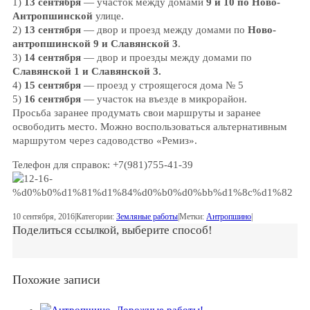
1)
13 сентября
— участок между домами
9 и 10 по Ново-
Антропшинской
улице.
2)
13 сентября
— двор и проезд между домами по
Ново-
антропшинской 9 и Славянской 3
.
3)
14 сентября
— двор и проезды между домами по
Славянской 1 и Славянской 3.
4)
15 сентября
— проезд у строящегося дома № 5
5)
16 сентября
— участок на въезде в микрорайон.
Просьба заранее продумать свои маршруты и заранее
освободить место. Можно воспользоваться альтернативным
маршрутом через садоводство «Ремиз».
Телефон для справок: +7(981)755-41-39
10 сентября, 2016
|
Категории:
Земляные работы
|
Метки:
Антропшино
|
Поделиться ссылкой, выберите способ!
Похожие записи